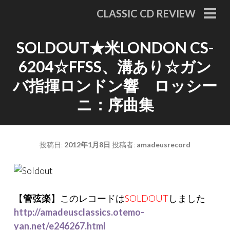
コ
CLASSIC CD REVIEW
ン
メ
イ
テ
ン
SOLDOUT★米LONDON CS-
ン
メ
ニ
ツ
6204☆FFSS、溝あり☆ガン
ュ
へ
ー
バ指揮ロンドン響 ロッシー
移
ニ：序曲集
動
投稿日:
2012年1月8日
投稿者:
amadeusrecord
【
管弦楽
】このレコードは
SOLDOUT
しました
http://amadeusclassics.otemo-
yan.net/e246267.html