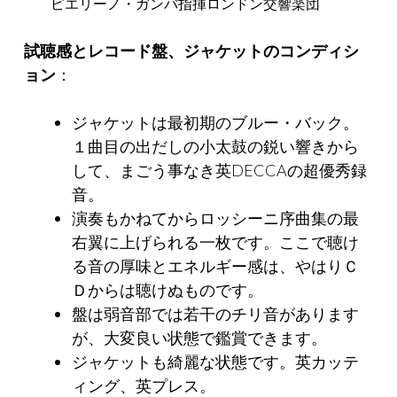
ピエリーノ・ガンバ指揮ロンドン交響楽団
試聴感とレコード盤、ジャケットのコンディシ
ョン
：
ジャケットは最初期のブルー・バック。
１曲目の出だしの小太鼓の鋭い響きから
して、まごう事なき英DECCAの超優秀録
音。
演奏もかねてからロッシーニ序曲集の最
右翼に上げられる一枚です。ここで聴け
る音の厚味とエネルギー感は、やはりＣ
Ｄからは聴けぬものです。
盤は弱音部では若干のチリ音があります
が、大変良い状態で鑑賞できます。
ジャケットも綺麗な状態です。英カッテ
ィング、英プレス。